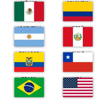
MÉXICO
COLOMBIA
ARGENTINA
PERÚ
ECUADOR
CHILE
BRASIL
USA