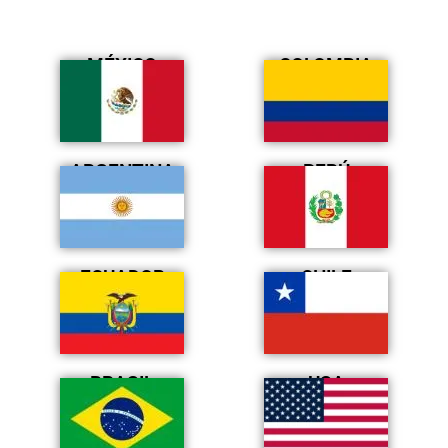
MÉXICO
COLOMBIA
ARGENTINA
PERÚ
ECUADOR
CHILE
BRASIL
USA