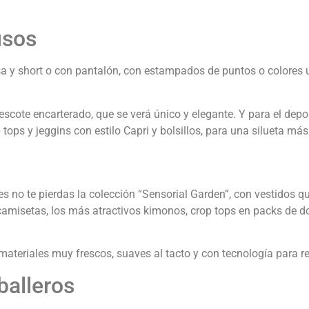
usos
sa y short o con pantalón, con estampados de puntos o colores 
escote encarterado, que se verá único y elegante. Y para el dep
 tops y jeggins con estilo Capri y bolsillos, para una silueta má
s no te pierdas la colección “Sensorial Garden”, con vestidos qu
camisetas, los más atractivos kimonos, crop tops en packs de 
materiales muy frescos, suaves al tacto y con tecnología para r
balleros