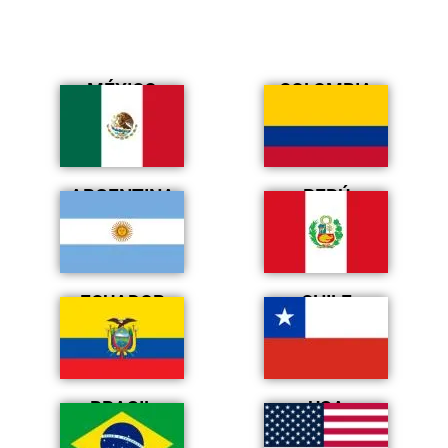
MÉXICO
COLOMBIA
ARGENTINA
PERÚ
ECUADOR
CHILE
BRASIL
USA