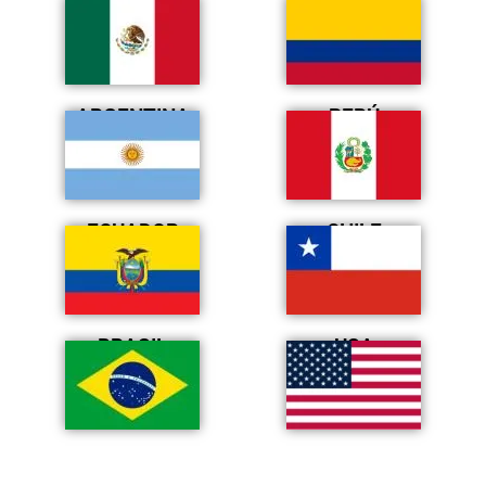
MÉXICO
COLOMBIA
ARGENTINA
PERÚ
ECUADOR
CHILE
BRASIL
USA