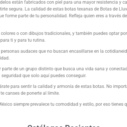
elos están fabricados con piel para una mayor resistencia y ca
entirte segura. La calidad de estas botas texanas de Botas de Ll
que forme parte de tu personalidad. Refleja quien eres a través 
olores o con dibujos tradicionales, y también puedes optar por 
ara ti y para tu rutina.
 personas audaces que no buscan encasillarse en la cotidianeid
idad.
r parte de un grupo distinto que busca una vida sana y conecta
 seguridad que solo aquí puedes conseguir.
ate para sentir la calidad y armonía de estas botas. No importa
te canses de ponerte al límite.
éxico siempre prevalece tu comodidad y estilo, por eso tienes