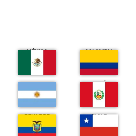
MÉXICO
COLOMBIA
ARGENTINA
PERÚ
ECUADOR
CHILE