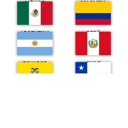
MÉXICO
COLOMBIA
ARGENTINA
PERÚ
ECUADOR
CHILE
BRASIL
USA