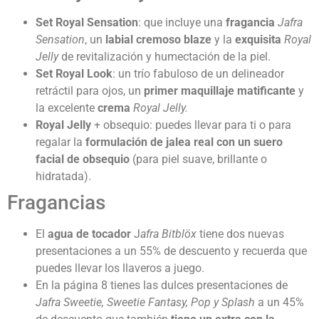
Set Royal Sensation
: que incluye una
fragancia
Jafra
Sensation
, un
labial cremoso blaze
y la
exquisita
Royal
Jelly
de revitalización y humectación de la piel.
Set Royal Look
: un trío fabuloso de un delineador
retráctil para ojos, un
primer maquillaje matificante
y
la excelente
crema
Royal Jelly.
Royal Jelly
+ obsequio: puedes llevar para ti o para
regalar la
formulación de jalea real con un suero
facial de obsequio
(para piel suave, brillante o
hidratada).
Fragancias
El
agua de tocador
J
afra
Bitblöx
tiene dos nuevas
presentaciones a un 55% de descuento y recuerda que
puedes llevar los llaveros a juego.
En la página 8 tienes las dulces presentaciones de
Jafra Sweetie, Sweetie Fantasy, Pop y Splash
a un 45%