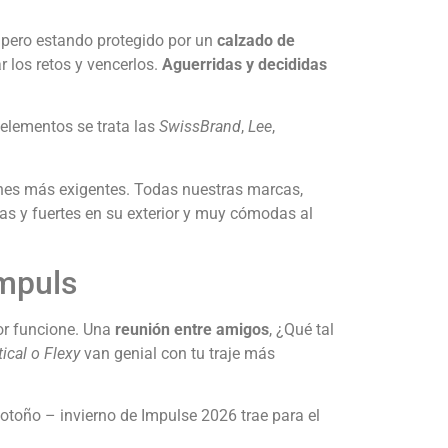
 pero estando protegido por un
calzado de
 los retos y vencerlos.
Aguerridas y decididas
 elementos se trata las
SwissBrand
,
Lee
,
ones más exigentes. Todas nuestras marcas,
as y fuertes en su exterior y muy cómodas al
Impuls
or funcione. Una
reunión entre amigos
, ¿Qué tal
tical o Flexy
van genial con tu traje más
toño – invierno de Impulse 2026 trae para el