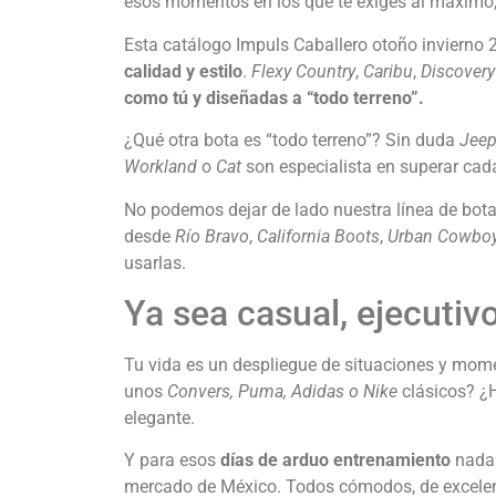
esos momentos en los que te exiges al máximo
Esta catálogo Impuls Caballero otoño inviern
calidad y estilo
.
Flexy Country
,
Caribu
,
Discovery
como tú y diseñadas a “todo terreno”.
¿Qué otra bota es “todo terreno”? Sin duda
Jee
Workland
o
Cat
son especialista en superar cada
No podemos dejar de lado nuestra línea de bot
desde
Río Bravo
,
California Boots
,
Urban Cowbo
usarlas.
Ya sea casual, ejecutivo
Tu vida es un despliegue de situaciones y mom
unos
Convers, Puma, Adidas o Nike
clásicos? ¿
elegante.
Y para esos
días de arduo entrenamiento
nada 
mercado de México. Todos cómodos, de excelent