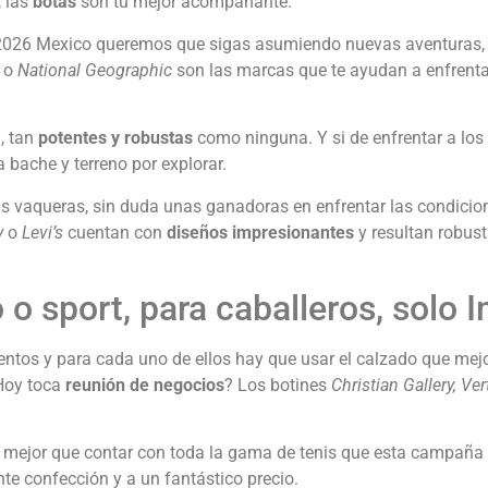
, las
botas
son tu mejor acompañante.
o 2026 Mexico queremos que sigas asumiendo nuevas aventuras,
o
National Geographic
son las marcas que te ayudan a enfrentar
p
, tan
potentes y robustas
como ninguna. Y si de enfrentar a los
 bache y terreno por explorar.
as vaqueras, sin duda unas ganadoras en enfrentar las condici
y
o
Levi’s
cuentan con
diseños impresionantes
y resultan robust
 o sport, para caballeros, solo 
entos y para cada uno de ellos hay que usar el calzado que mej
Hoy toca
reunión de negocios
? Los botines
Christian Gallery, Ver
mejor que contar con toda la gama de tenis que esta campaña o
e confección y a un fantástico precio.