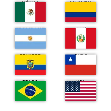
MÉXICO
COLOMBIA
ARGENTINA
PERÚ
ECUADOR
CHILE
BRASIL
USA