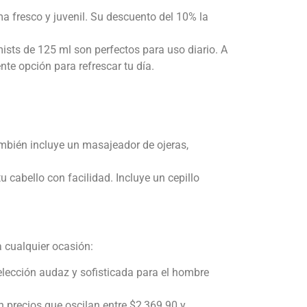
a fresco y juvenil. Su descuento del 10% la
sts de 125 ml son perfectos para uso diario. A
te opción para refrescar tu día.
también incluye un masajeador de ojeras,
tu cabello con facilidad. Incluye un cepillo
 cualquier ocasión:
elección audaz y sofisticada para el hombre
n precios que oscilan entre $2,369.90 y