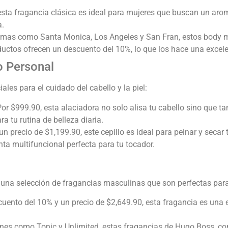
esta fragancia clásica es ideal para mujeres que buscan un arom
a.
omas como Santa Monica, Los Angeles y San Fran, estos body mi
uctos ofrecen un descuento del 10%, lo que los hace una excelen
o Personal
les para el cuidado del cabello y la piel:
Por $999.90, esta alaciadora no solo alisa tu cabello sino que 
 tu rutina de belleza diaria.
 un precio de $1,199.90, este cepillo es ideal para peinar y secar 
enta multifuncional perfecta para tu tocador.
 una selección de fragancias masculinas que son perfectas para
cuento del 10% y un precio de $2,649.90, esta fragancia es una 
iones como Tonic y Unlimited, estas fragancias de Hugo Boss, co