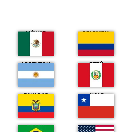
MÉXICO
COLOMBIA
ARGENTINA
PERÚ
ECUADOR
CHILE
BRASIL
USA