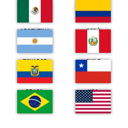
MÉXICO
COLOMBIA
ARGENTINA
PERÚ
ECUADOR
CHILE
BRASIL
USA