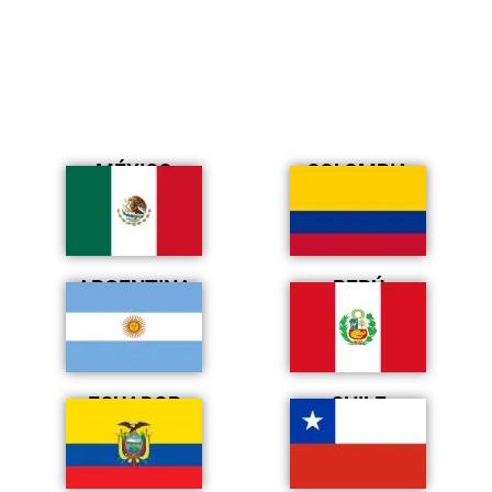
MÉXICO
COLOMBIA
ARGENTINA
PERÚ
ECUADOR
CHILE