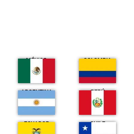
MÉXICO
COLOMBIA
ARGENTINA
PERÚ
ECUADOR
CHILE