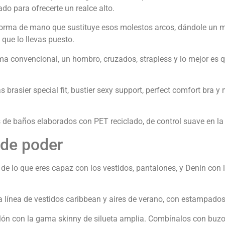
do para ofrecerte un realce alto.
forma de mano que sustituye esos molestos arcos, dándole un m
 que lo llevas puesto.
a convencional, un hombro, cruzados, strapless y lo mejor es q
rasier special fit, bustier sexy support, perfect comfort bra y 
s de baños elaborados con PET reciclado, de control suave en la 
 de poder
de lo que eres capaz con los vestidos, pantalones, y Denin con 
a línea de vestidos caribbean y aires de verano, con estampados 
lón con la gama skinny de silueta amplia. Combínalos con buzos