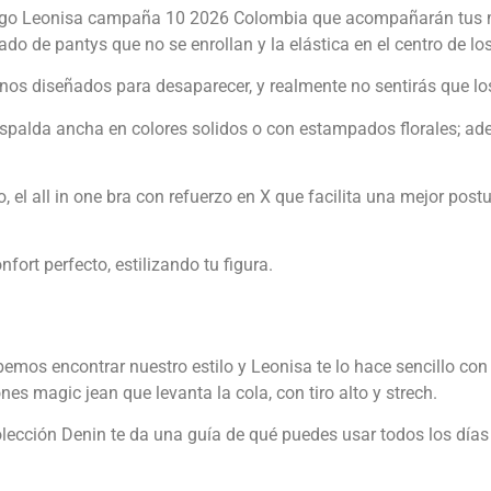
álogo Leonisa campaña 10 2026 Colombia que acompañarán tus 
do de pantys que no se enrollan y la elástica en el centro de lo
anos diseñados para desaparecer, y realmente no sentirás que lo
o y espalda ancha en colores solidos o con estampados florales; 
 el all in one bra con refuerzo en X que facilita una mejor post
fort perfecto, estilizando tu figura.
emos encontrar nuestro estilo y Leonisa te lo hace sencillo con
s magic jean que levanta la cola, con tiro alto y strech.
lección Denin te da una guía de qué puedes usar todos los días 