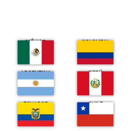
MÉXICO
COLOMBIA
ARGENTINA
PERÚ
ECUADOR
CHILE