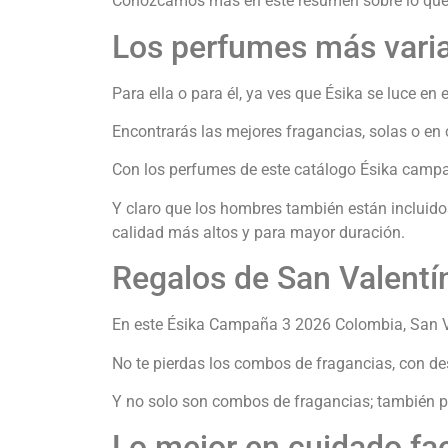
Conozcamos más en este resumen sobre lo que t
Los perfumes más vari
Para ella o para él, ya ves que Ésika se luce en
Encontrarás las mejores fragancias, solas o en
Con los perfumes de este catálogo Ésika campa
Y claro que los hombres también están incluidos
calidad más altos y para mayor duración.
Regalos de San Valentí
En este Ésika Campaña 3 2026 Colombia, San Vale
No te pierdas los combos de fragancias, con de
Y no solo son combos de fragancias; también po
Lo mejor en cuidado fac