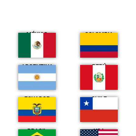
MÉXICO
COLOMBIA
ARGENTINA
PERÚ
ECUADOR
CHILE
BRASIL
USA