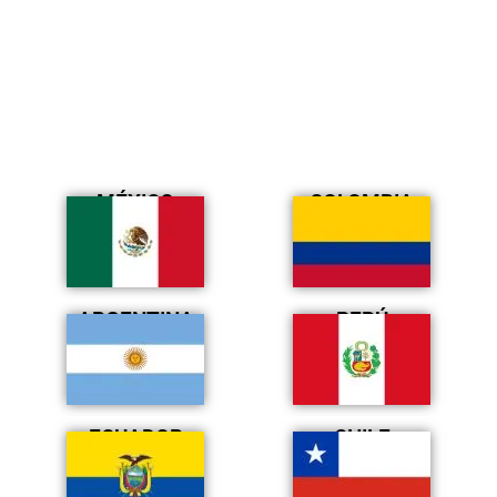
MÉXICO
COLOMBIA
ARGENTINA
PERÚ
ECUADOR
CHILE