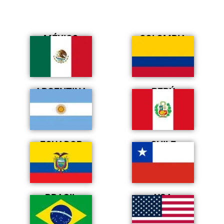
MÉXICO
COLOMBIA
ARGENTINA
PERÚ
ECUADOR
CHILE
BRASIL
USA