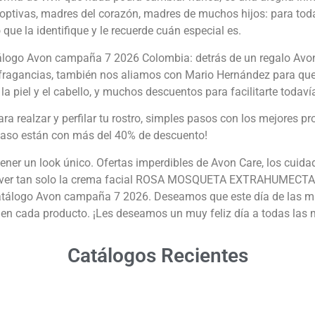
ptivas, madres del corazón, madres de muchos hijos: para to
 que la identifique y le recuerde cuán especial es.
tálogo Avon campaña 7 2026 Colombia: detrás de un regalo Avo
gancias, también nos aliamos con Mario Hernández para que p
a piel y el cabello, y muchos descuentos para facilitarte todaví
 realzar y perfilar tu rostro, simples pasos con los mejores pro
 paso están con más del 40% de descuento!
ner un look único. Ofertas imperdibles de Avon Care, los cuidad
 ver tan solo la crema facial ROSA MOSQUETA EXTRAHUMECTANTE
catálogo Avon campaña 7 2026. Deseamos que este día de las m
 cada producto. ¡Les deseamos un muy feliz día a todas las 
Catálogos Recientes