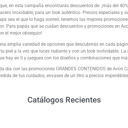
ique, en esta campaña encontrarás descuentos de: ¡más del 40
n acero inoxidable, para un look auténtico. Precios especiales y
pá sea el que lo haga sonreír, tenemos las mejores promocione
d Avon. Para papás que se cuidan descuentos y promociones en A
on el mejor obsequio!
a amplia variedad de opciones que descubrirás en cada página.
r tu piel a la vez que luces radiante y con un look inolvidable. 
 que hay en ti y juegues con los diseños y combinaciones que má
 cada día con las promociones GRANDES CONTENIDOS de Avon Car
da de tus cuidados, envases de un litro a precios imperdibles. 
Catálogos Recientes