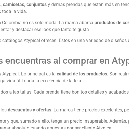
s, camisetas, conjuntos
y demás prendas que están más en tenden
 toda la vida.
6 Colombia no es solo moda. La marca abarca
productos de co
entar y destacar ese look que tanto te gusta
s catálogos Atypical ofrecen. Estos en una variedad de diseños 
s encuentras al comprar en Atyp
Atypical. Lo principal es la
calidad de los productos
. Son real
 vida útil dada la excelencia de la tela.
ados a las tallas. Cada prenda tiene bonitos detalles y acabad
 los
descuentos y ofertas
. La marca tiene precios excelentes, p
iente y que, sumado a ello, tenga un precio insuperable. Además
nar absoluto cuando apuestas por ser cliente Atypical.