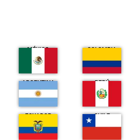
MÉXICO
COLOMBIA
ARGENTINA
PERÚ
ECUADOR
CHILE