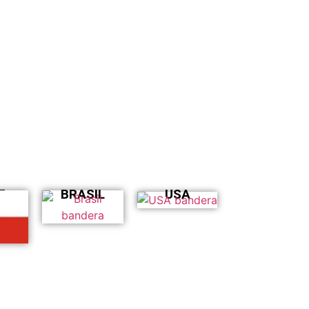
E
BRASIL
USA