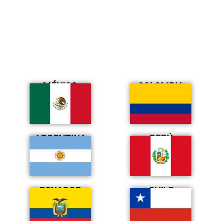
MÉXICO
COLOMBIA
ARGENTINA
PERÚ
ECUADOR
CHILE