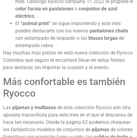
mes. Catálogo Ryocco campaña 11 2022 te propone el
color fucsia en pantalones
o
conjuntos de azul
eléctrico
.
El
“animal print”
se sigue imponiendo y este mes
puedes destacarte con los nuevos
pantalones chalis
con estampado de leopardo o las
blusas largas
de
estampado cebra.
Hay muchas más piezas en esta nueva colección de Ryocco
Colombia que seguro te encantará llevar en estas fiestas
para destacar, sin importar la ocasión y el evento.
Más confortable es también
Ryocco
Las
pijamas y multiusos
de esta colección Ryocco son otra
apuesta maravillosa para este mes en el que el descanso de
hace tan necesario. Desde la página 62 podemos chequear
los fantásticos modelos de conjuntos de
pijamas
de colores
llamativos con pantalón largo o corto, las
salidas de baño
o