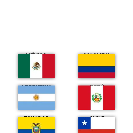
MÉXICO
COLOMBIA
ARGENTINA
PERÚ
ECUADOR
CHILE