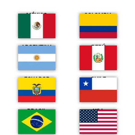
MÉXICO
COLOMBIA
ARGENTINA
PERÚ
ECUADOR
CHILE
BRASIL
USA