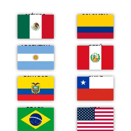
MÉXICO
COLOMBIA
ARGENTINA
PERÚ
ECUADOR
CHILE
BRASIL
USA