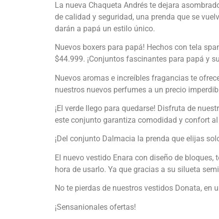
La nueva Chaqueta Andrés te dejara asombrado, 
de calidad y seguridad, una prenda que se vuelv
darán a papá un estilo único.
Nuevos boxers para papá! Hechos con tela spand
$44.999. ¡Conjuntos fascinantes para papá y s
Nuevos aromas e increíbles fragancias te ofrec
nuestros nuevos perfumes a un precio imperdib
¡El verde llego para quedarse! Disfruta de nues
este conjunto garantiza comodidad y confort al 
¡Del conjunto Dalmacia la prenda que elijas solo
El nuevo vestido Enara con diseño de bloques, te
hora de usarlo. Ya que gracias a su silueta se
No te pierdas de nuestros vestidos Donata, en u
¡Sensanionales ofertas!