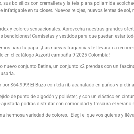
sus bolsillos con cremallera y la tela plana poliamida acolch
e infatigable en tu closet. Nuevos relojes, nuevos lentes de so
ex y colores sensacionales. Aprovecha nuestras grandes oferta
us bendiciones! Camisetas y vestidos para que puedan estar t
emos para tu papá. ¡Las nuevas fragancias te llevaran a recorr
le en el catálogo Azzorti campaña 9 2025 Colombia!
tro nuevo conjunto Betina, un conjunto x2 prendas con un fascina
usarla.
 por $64.999! El Buzo con tela rib acanalado en puños y pretina,
jido de punto de algodón y poliéster, y con un elástico en cintu
mi-ajustada podrás disfrutar con comodidad y frescura el verano
na hermosa variedad de colores. ¡Elegí el que vos quieras y llév