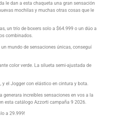
ada le dan a esta chaqueta una gran sensación
l, nuevas mochilas y muchas otras cosas que le
s, un trío de boxers solo a $64.999 o un dúo a
odos combinados.
er un mundo de sensaciones únicas, conseguí
nte color verde. La silueta semi-ajustada de
 y el Jogger con elástico en cintura y bota.
ra generara increíbles sensaciones en vos a la
 en esta catálogo Azzorti campaña 9 2026.
alo a 29.999!