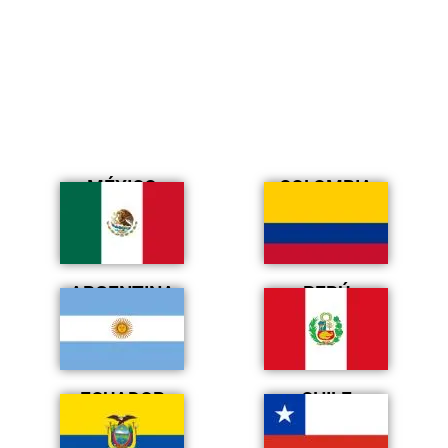
MÉXICO
COLOMBIA
ARGENTINA
PERÚ
ECUADOR
CHILE