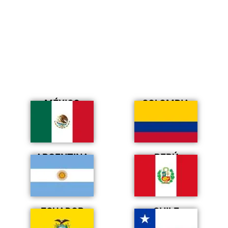
MÉXICO
COLOMBIA
ARGENTINA
PERÚ
ECUADOR
CHILE