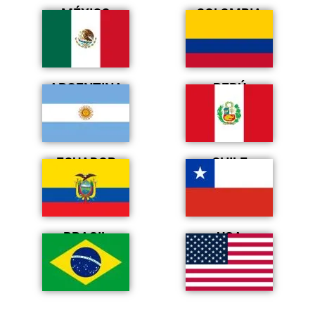
MÉXICO
COLOMBIA
ARGENTINA
PERÚ
ECUADOR
CHILE
BRASIL
USA