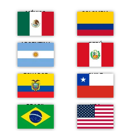
MÉXICO
COLOMBIA
ARGENTINA
PERÚ
ECUADOR
CHILE
BRASIL
USA