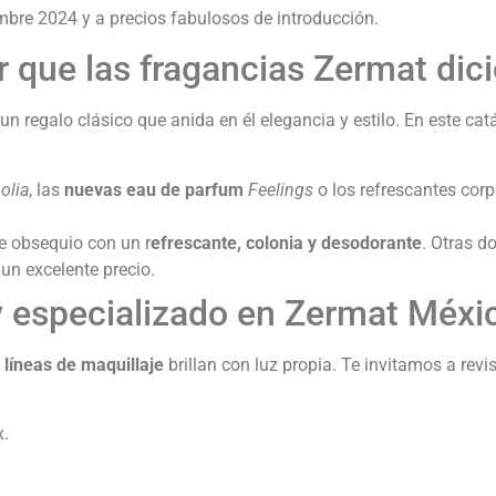
mbre 2024 y a precios fabulosos de introducción.
or que las fragancias Zermat di
n regalo clásico que anida en él elegancia y estilo. En este ca
olia
, las
nuevas eau de parfum
Feelings
o los refrescantes cor
e obsequio con un r
efrescante, colonia y desodorante
. Otras 
un excelente precio.
y especializado en Zermat Méxi
s
líneas de maquillaje
brillan con luz propia. Te invitamos a revis
x.