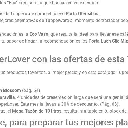
os “Eco” son justo lo que buscas en este sentido:
ctos de Tupperware como el nuevo
Porta Utensilios
.
 mejores alternativas de Tupperware al momento de trasladar beb
mendación es la
Eco Vaso
, que resulta la ideal para llevar ese ca
n tu sabor de hogar, la recomendación es los
Porta Luch Clic Mix
erLover con las ofertas de est
 tus productos favoritos, al mejor precio y en esta catálogo Tu
n Blossom
(pág. 54).
ravilla
. 4 unidades de presentación larga que será una geniali
perLover. Este mes la llevas a 30% de descuento. (Pág. 63).
ras, el
Mega Tazón de 10 litros
, resulta infaltable en tu stock de
, para preparar tus mejores plat