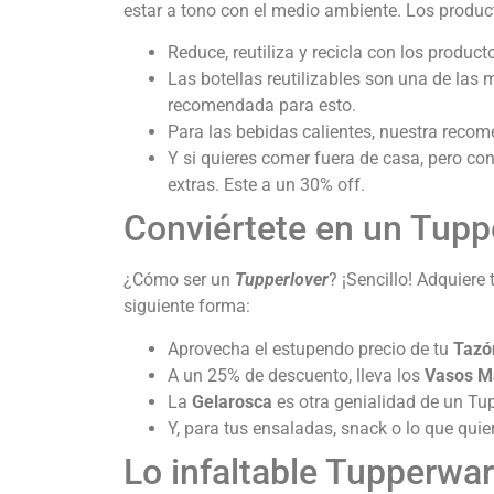
estar a tono con el medio ambiente. Los product
Reduce, reutiliza y recicla con los produ
Las botellas reutilizables son una de las
recomendada para esto.
Para las bebidas calientes, nuestra reco
Y si quieres comer fuera de casa, pero co
extras. Este a un 30% off.
Conviértete en un Tupp
¿Cómo ser un
Tupperlover
? ¡Sencillo! Adquiere
siguiente forma:
Aprovecha el estupendo precio de tu
Tazó
A un 25% de descuento, lleva los
Vasos Ma
La
Gelarosca
es otra genialidad de un Tup
Y, para tus ensaladas, snack o lo que quie
Lo infaltable Tupperware