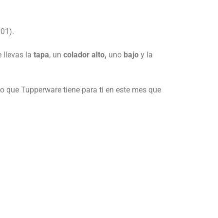
101).
 llevas la
tapa
, un
colador alto,
uno
bajo
y la
lo que Tupperware tiene para ti en este mes que