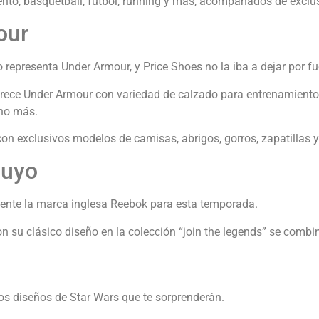
nto, basquetball, futbol, running y más, acompañados de exclus
our
 representa Under Armour, y Price Shoes no la iba a dejar por fu
ofrece Under Armour con variedad de calzado para entrenamiento
cho más.
con exclusivos modelos de camisas, abrigos, gorros, zapatillas 
tuyo
esente la marca inglesa Reebok para esta temporada.
on su clásico diseño en la colección “join the legends” se comb
os diseños de Star Wars que te sorprenderán.