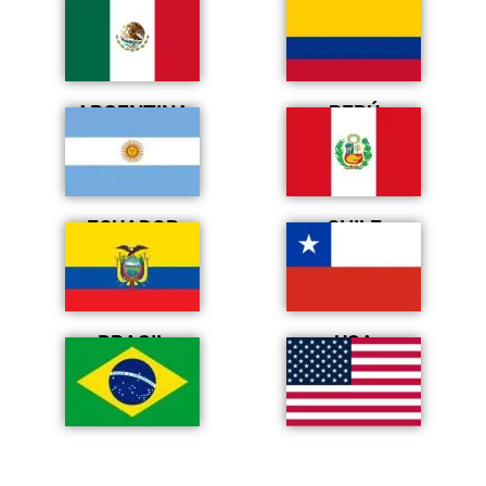
ARGENTINA
PERÚ
ECUADOR
CHILE
BRASIL
USA