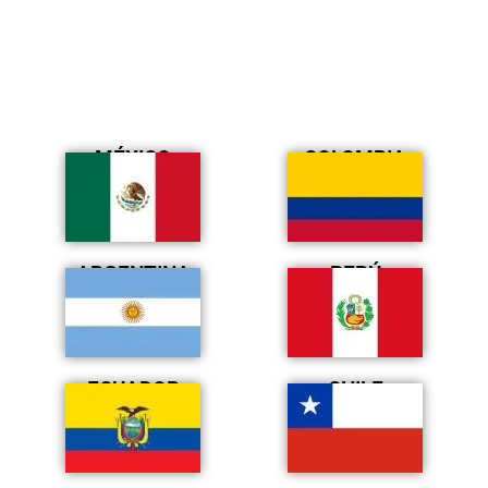
MÉXICO
COLOMBIA
ARGENTINA
PERÚ
ECUADOR
CHILE