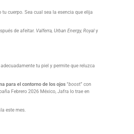
 tu cuerpo. Sea cual sea la esencia que elija
spués de afeitar.
Valferra, Urban Energy, Royal
y
a adecuadamente tu piel y permite que reluzca
a para el contorno de los ojos
“
boos
t” con
mpaña Febrero 2026 México, Jafra lo trae en
ala este mes.