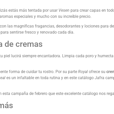
izás estás más tentada por usar
Vesen
para crear capas en todo
aromas especiales y mucho con su increíble precio.
on las magníficas fragancias, desodorantes y lociones para de
ara sentirse fresco y renovado cada día.
a de cremas
, tu piel lucirá siempre encantadora. Limpia cada poro y humect
ente forma de cuidar tu rostro. Por su parte
Royal
ofrece su
crem
eal
es un infaltable en toda rutina y en este catálogo Jafra ca
 en esta campaña de febrero que este excelente catálogo nos reg
 más