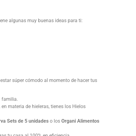
tiene algunas muy buenas ideas para ti:
ra estar súper cómodo al momento de hacer tus
a familia.
 en materia de hieleras, tienes los Hielos
va Sets de 5 unidades
o los
Organi Alimentos
as tu casa al 100% en eficiencia.