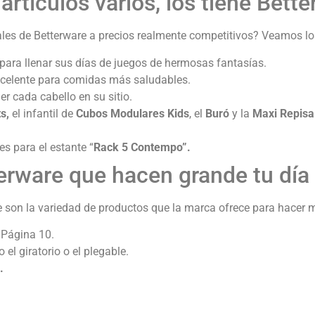
artículos varios, los tiene Bett
ales de Betterware a precios realmente competitivos? Veamos l
 para llenar sus días de juegos de hermosas fantasías.
xcelente para comidas más saludables.
er cada cabello en su sitio.
s,
el infantil de
Cubos Modulares Kids
, el
Buró
y la
Maxi Repisa 
es para el estante “
Rack 5 Contempo”.
erware que hacen grande tu día 
e son la variedad de productos que la marca ofrece para hacer 
 Página 10.
 el giratorio o el plegable.
.