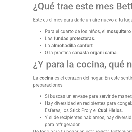
¿Qué trae este mes Bet
Este es el mes para darle un aire nuevo a tu lu
Para el cuarto de los niños, el
mosquitero 
Las
fundas protectoras
.
La
almohadilla confort
O la práctica
canasta organi cama
.
¿Y para la cocina, qué 
La
cocina
es el corazón del hogar. En este sen
preparaciones:
Si buscas un envase para servir de manera
Hay diversidad en recipientes para congela
Esferas, los Stick Pro y el
Cubi Hielos
.
Y si de recipientes hablamos, hay diversi
para refrigerador.
De todo para tu hogar en esta revista Betterwa