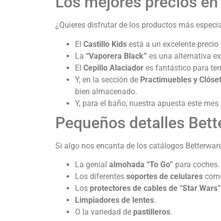
Los mejores precios en 
¿Quieres disfrutar de los productos más especi
El
Castillo Kids
está a un excelente precio
La
“Vaporera Black”
es una alternativa e
El
Cepillo Alaciador
es fantástico para ten
Y, en la sección de
Practimuebles y
Clóset
bien almacenado.
Y, para el baño, nuestra apuesta este mes 
Pequeños detalles Bett
Si algo nos encanta de los catálogos Betterwar
La genial
almohada “To Go”
para coches.
Los diferentes
soportes de celulares
como
Los
protectores de cables de “Star Wars”
Limpiadores de lentes
.
O la variedad de
pastilleros
.