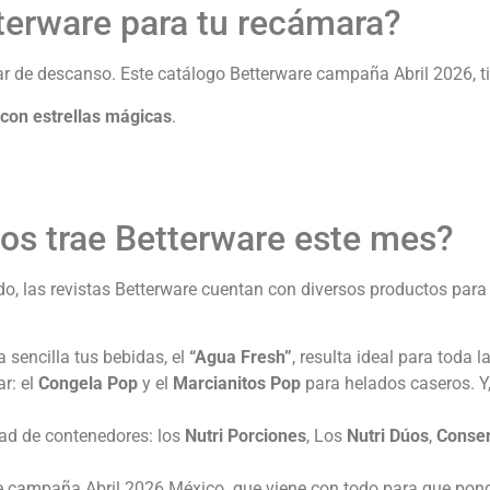
terware para tu recámara?
gar de descanso. Este catálogo Betterware campaña Abril 2026, 
con estrellas mágicas
.
nos trae Betterware este mes?
tido, las revistas Betterware cuentan con diversos productos pa
 sencilla tus bebidas, el
“Agua Fresh”
, resulta ideal para toda l
r: el
Congela Pop
y el
Marcianitos Pop
para helados caseros. Y,
dad de contenedores: los
Nutri Porciones
, Los
Nutri Dúos
,
Conser
re campaña Abril 2026 México que viene con todo para que pong