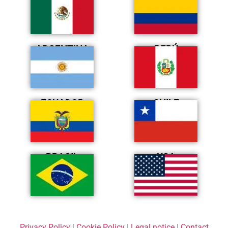
ARGENTINA
PERÚ
ECUADOR
CHILE
BRASIL
USA
Privacy Policy
|
Cookie Policy
|
Legal notice
|
Contact