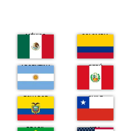
MÉXICO
COLOMBIA
ARGENTINA
PERÚ
ECUADOR
CHILE
BRASIL
USA