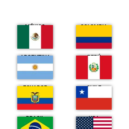
MÉXICO
COLOMBIA
ARGENTINA
PERÚ
ECUADOR
CHILE
BRASIL
USA