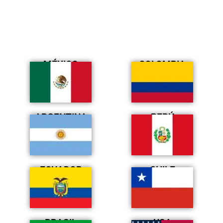
MÉXICO
COLOMBIA
ARGENTINA
PERÚ
ECUADOR
CHILE
BRASIL
USA