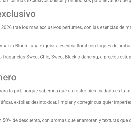
onar los más exclusivos bolsos y minibolsos para llevar lo que q
exclusivo
 2026 trae los más exclusivos perfumes, con las esencias de má
nnar in Bloom, una exquisita esencia floral con toques de ambar
fragancias Sweet Chic, Sweet Black o dancing, a precios estupe
mero
para la piel, porque sabemos que un rostro bien cuidado es tu m
icar, exfoliar, desintoxicar, limpiar y corregir cualquier imperf
un 50% de descuento, con aromas que enamoran y texturas que di