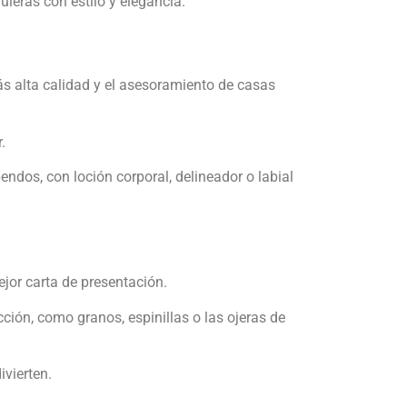
uieras con estilo y elegancia.
s alta calidad y el asesoramiento de casas
.
ndos, con loción corporal, delineador o labial
ejor carta de presentación.
ección, como granos, espinillas o las ojeras de
vierten.